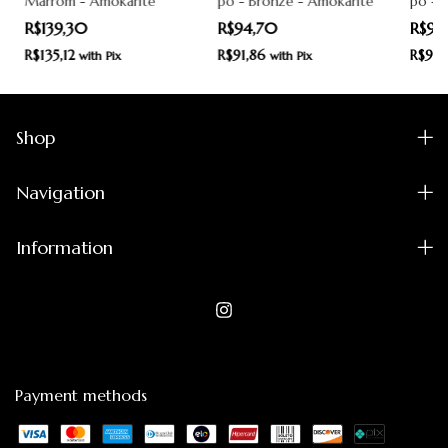
Marrom - Amokarité
pó - Bronze - Amokarité
pó - 
R$139,30
R$94,70
R$94
R$135,12
R$91,86
R$91,
with
Pix
with
Pix
Shop
Navigation
Information
Payment methods