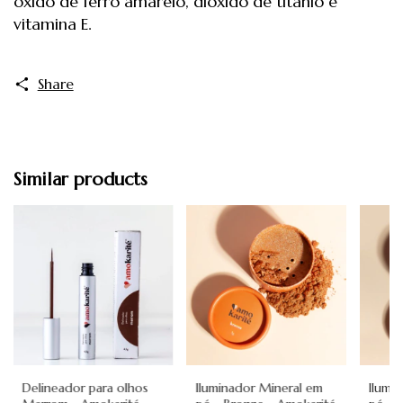
óxido de ferro amarelo, dióxido de titânio e
vitamina E.
Share
Similar products
Delineador para olhos
Iluminador Mineral em
Ilumi