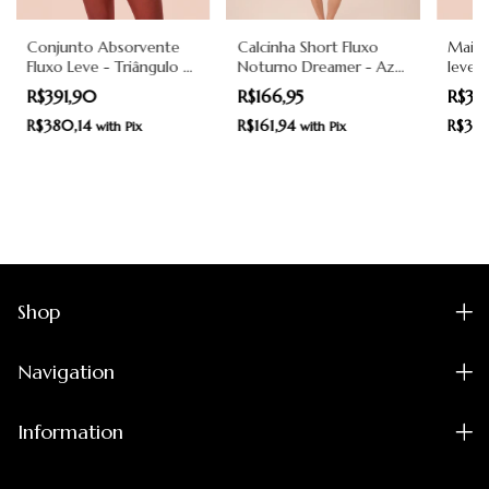
Conjunto Absorvente
Calcinha Short Fluxo
Maiô 
Fluxo Leve - Triângulo -
Noturno Dreamer - Azul
leve -
Preto - Pantys
e Rosa - Pantys
R$391,90
R$166,95
R$39
R$380,14
R$161,94
R$38
with
Pix
with
Pix
Shop
Navigation
Information