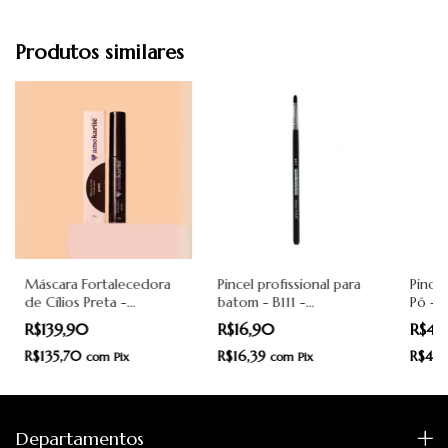
Produtos similares
Máscara Fortalecedora
Pincel profissional para
Pincel
de Cílios Preta -
batom - B111 -
Pó - 
Amokarité
Amokarité
R$139,90
R$16,90
R$49
R$135,70
R$16,39
R$47,
com
Pix
com
Pix
Departamentos