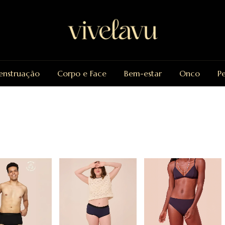
nstruação
Corpo e Face
Bem-estar
Onco
P