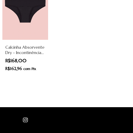
Calcinha Absorvente
Dry - Incontinência
Moderada - Preta -
R$168,00
Pantys
R$162,96
com
Pix