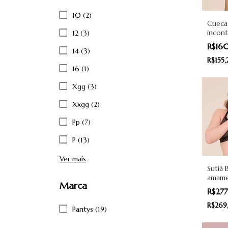
10 (2)
Cueca
incont
12 (3)
men - 
R$16
14 (3)
R$155
16 (1)
Xgg (3)
Xxgg (2)
Pp (7)
P (13)
Ver mais
Sutiã 
amame
Marca
Preto 
R$27
R$269
Pantys (19)