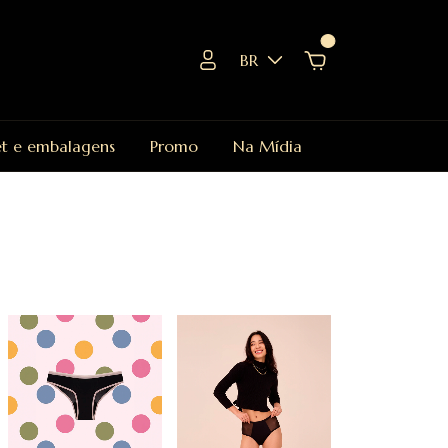
0
BR
et e embalagens
Promo
Na Mídia