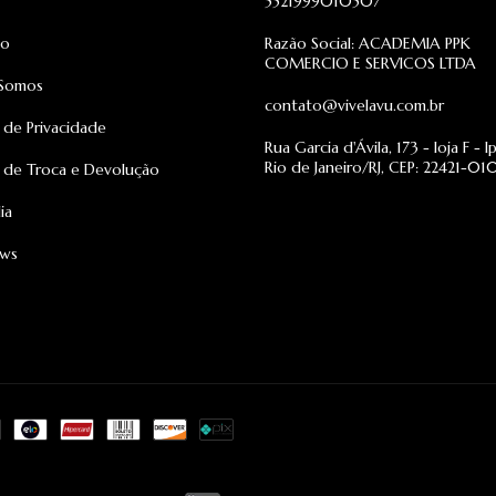
5521999010507
to
Razão Social: ACADEMIA PPK
COMERCIO E SERVICOS LTDA
Somos
contato@vivelavu.com.br
a de Privacidade
Rua Garcia d'Ávila, 173 - loja F - 
Rio de Janeiro/RJ, CEP: 22421-01
a de Troca e Devolução
ia
ews