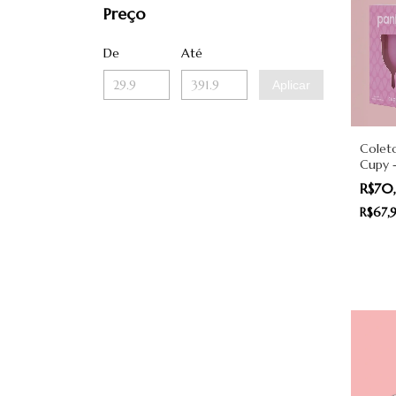
Preço
De
Até
Aplicar
Coleto
Cupy 
- Pant
R$7
R$67