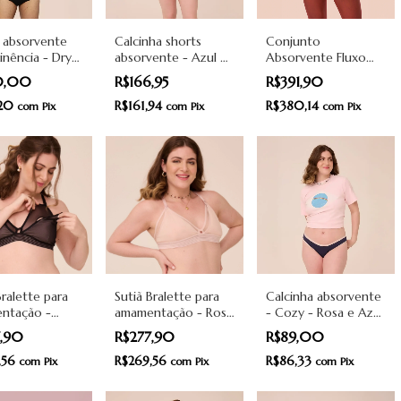
 absorvente
Calcinha shorts
Conjunto
inência - Dry
absorvente - Azul e
Absorvente Fluxo
Preto - Pantys
preto - Dreamer -
Leve - Triângulo -
0,00
R$166,95
R$391,90
Pantys
Preto - Pantys
,20
R$161,94
R$380,14
com
Pix
com
Pix
com
Pix
Bralette para
Sutiã Bralette para
Calcinha absorvente
ntação -
amamentação - Rosa
- Cozy - Rosa e Azul
- Pantys
- Pantys
- Pantys
7,90
R$277,90
R$89,00
,56
R$269,56
R$86,33
com
Pix
com
Pix
com
Pix