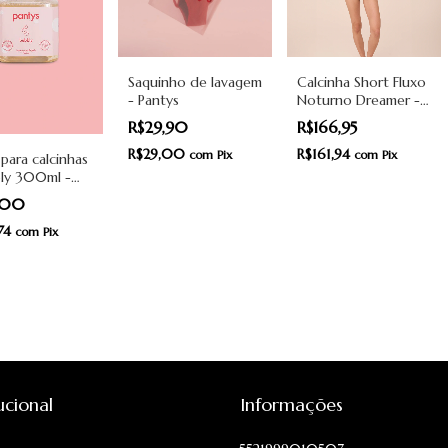
Saquinho de lavagem
Calcinha Short Fluxo
- Pantys
Noturno Dreamer -
Azul e Rosa - Pantys
R$29,90
R$166,95
R$29,00
R$161,94
com
Pix
com
Pix
para calcinhas
bly 300ml -
,00
74
com
Pix
tucional
Informações