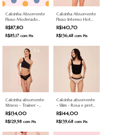
Calcinha Absorvente
Calcinha Absorvente
Fluxo Moderado
Fluxo Intenso Hot
Comfy - Preto e
Pant - Preto - Pantys
R$87,80
R$140,70
Rosa - Pantys
R$85,17
R$136,48
com
Pix
com
Pix
Calcinha absorvente
Calcinha absorvente
fitness - Trainer -
- Slim - Rosa e preto
Preto - Pantys
- Pantys
R$134,00
R$144,00
R$129,98
R$139,68
com
Pix
com
Pix