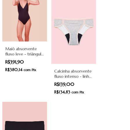
Maiô absorvente
fluxo leve - triângulo
- Pantys
R$391,90
R$380,14
com
Pix
Calcinha absorvente
fluxo intenso - linha
Pink Moon grls -
R$139,00
Pantys
R$134,83
com
Pix