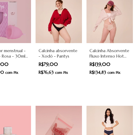
r menstrual -
Calcinha absorvente
Calcinha Absorvente
- Rosa - 30ml
- Xodó - Pantys
Fluxo Intenso Hot
ys
Pant - Rosa - Pantys
0,00
R$79,00
R$139,00
,90
R$76,63
R$134,83
com
Pix
com
Pix
com
Pix