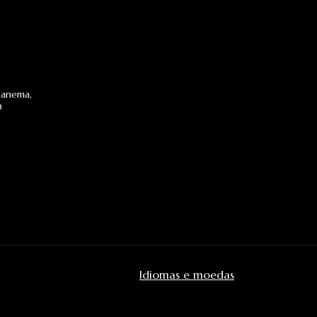
Ipanema,
0
Idiomas e moedas