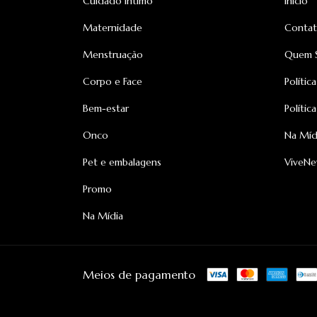
Cuidado Íntimo
Início
Maternidade
Conta
Menstruação
Quem 
Corpo e Face
Polític
Bem-estar
Polític
Onco
Na Míd
Pet e embalagens
ViveN
Promo
Na Mídia
Meios de pagamento